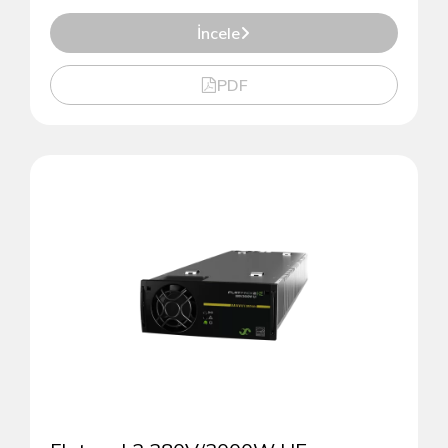
İncele
PDF